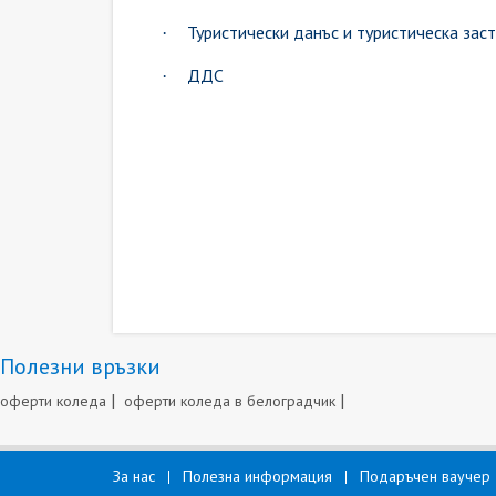
Туристически данъс и туристическа зас
·
ДДС
·
Полезни връзки
|
|
оферти коледа
оферти коледа в белоградчик
За нас
Полезна информация
Подаръчен ваучер