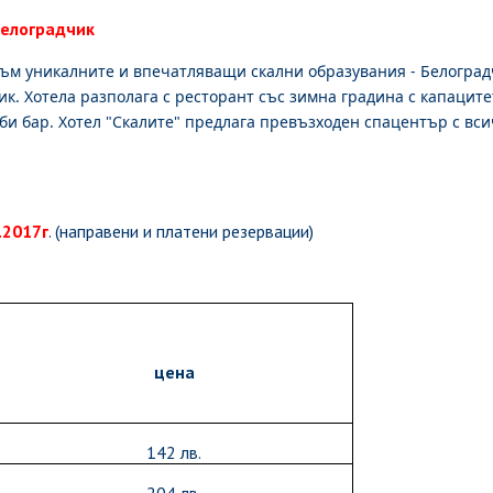
Белоградчик
 към уникалните и впечатляващи скални образувания - Белогра
ик.
Хотела разполага с ресторант със зимна градина с капаците
би бар. Хотел "Скалите" предлага превъзходен спацентър с вс
.2017г
.
(
направени и платени резервации
)
цена
142 лв.