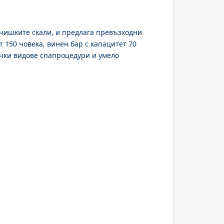
дчишките скали, и предлага превъзходни
т 150 човека, винен бар с капацитет 70
ички видове спапроцедури и умело