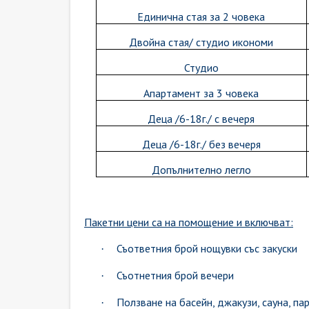
Единична стая за 2 човека
Двойна стая/ студио икономи
Студио
Апартамент за 3 човека
Деца /6-18г./ с вечеря
Деца /6-18г./ без вечеря
Допълнително легло
Пакетни цени са на помощение и включват:
Съответния брой нощувки със закуски
·
Съотнетния брой вечери
·
Ползване на басейн, джакузи, сауна, па
·