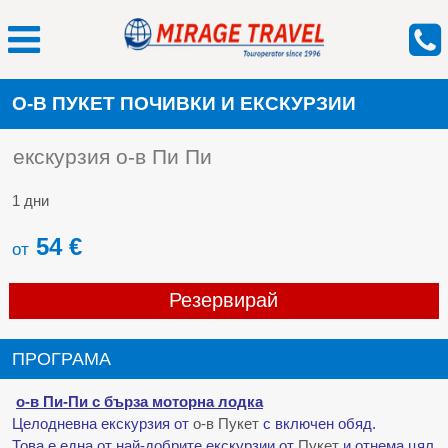
О-В ПУКЕТ ПОЧИВКИ И ЕКСКУРЗИИ
екскурзия о-в Пи Пи
1 дни
54 €
от
Резервирай
ПРОГРАМА
о-в Пи-Пи с бърза моторна лодка
Целодневна екскурзия от
о-в Пукет
с включен обяд.
Това е една от най-добрите екскурзии от
Пукет
и отнема цял