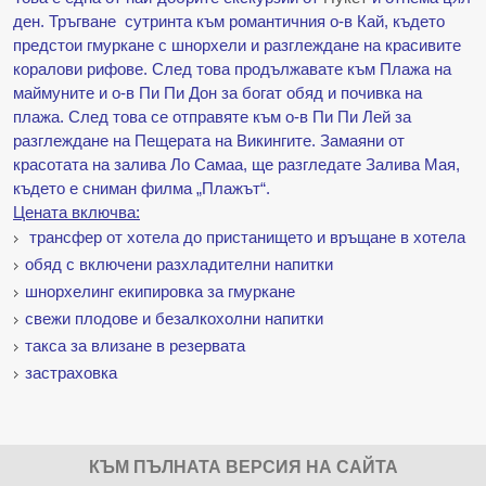
ден. Тръгване сутринта към романтичния о-в Кай, където
предстои гмуркане с шнорхели и разглеждане на красивите
коралови рифове. След това продължавате към Плажа на
маймуните и о-в Пи Пи Дон за богат обяд и почивка на
плажа. След това се отправяте към о-в Пи Пи Лей за
разглеждане на Пещерата на Викингите. Замаяни от
красотата на залива Ло Самаа, ще разгледате Залива Мая,
където е сниман филма „Плажът“.
Цената включва:
трансфер от хотела до пристанището и връщане в хотела
обяд с включени разхладителни напитки
шнорхелинг екипировка за гмуркане
свежи плодове и безалкохолни напитки
такса за влизане в резервата
застраховка
КЪМ ПЪЛНАТА ВЕРСИЯ НА САЙТА