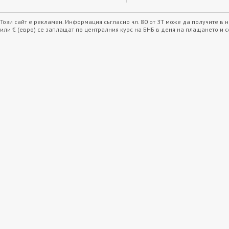
Този сайт е рекламен. Информация съгласно чл. 80 от ЗТ може да получите в
или € (евро) се заплащат по централния курс на БНБ в деня на плащането и 