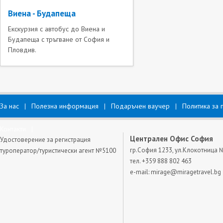
Виена - Будапеща
Екскурзия с автобус до Виена и
Будапеща с тръгване от София и
Пловдив.
За нас
Полезна информация
Подаръчен ваучер
Политика за 
Контакти
Централен Офис София
Удостоверение за регистрация
гр.София 1233, ул.Клокотница 
туроператор/туристически агент №5100
тел. +359 888 802 463
e-mail:
mirage@miragetravel.bg