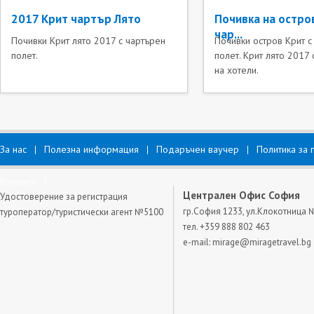
2017 Крит чартър Лято
Почивка на остров
чар...
Почивки Крит лято 2017 с чартърен
Почивки остров Крит с
полет.
полет. Крит лято 2017
на хотели.
За нас
Полезна информация
Подаръчен ваучер
Политика за 
Контакти
Централен Офис София
Удостоверение за регистрация
гр.София 1233, ул.Клокотница 
туроператор/туристически агент №5100
тел. +359 888 802 463
e-mail:
mirage@miragetravel.bg