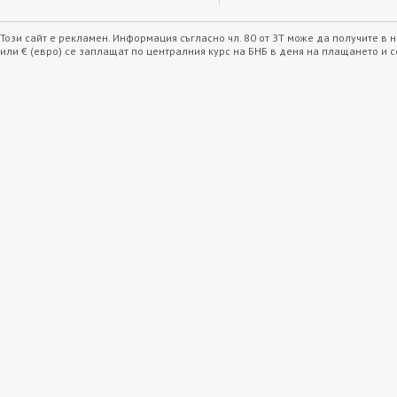
Този сайт е рекламен. Информация съгласно чл. 80 от ЗТ може да получите в
или € (евро) се заплащат по централния курс на БНБ в деня на плащането и 