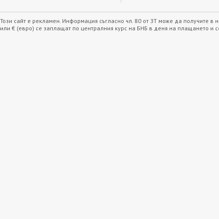
Този сайт е рекламен. Информация съгласно чл. 80 от ЗТ може да получите в
или € (евро) се заплащат по централния курс на БНБ в деня на плащането и 