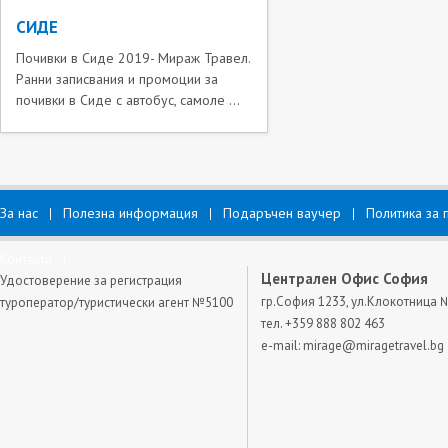
СИДЕ
Почивки в Сиде 2019- Мираж Травел.
Ранни записвания и промоции за
почивки в Сиде с автобус, самоле ...
За нас
Полезна информация
Подаръчен ваучер
Политика за 
Контакти
Централен Офис София
Удостоверение за регистрация
гр.София 1233, ул.Клокотница 
туроператор/туристически агент №5100
тел. +359 888 802 463
e-mail:
mirage@miragetravel.bg