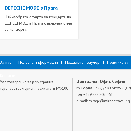
DEPECHE MODE в Прага
Най-добрата оферта за концерта на
ДЕПЕШ МОД в Прага с включен билет
за концерта.
За нас
Полезна информация
Подаръчен ваучер
Политика за 
Контакти
Централен Офис София
Удостоверение за регистрация
гр.София 1233, ул.Клокотница 
туроператор/туристически агент №5100
тел. +359 888 802 463
e-mail:
mirage@miragetravel.bg