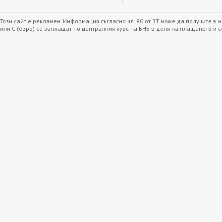
Този сайт е рекламен. Информация съгласно чл. 80 от ЗТ може да получите в
или € (евро) се заплащат по централния курс на БНБ в деня на плащането и 