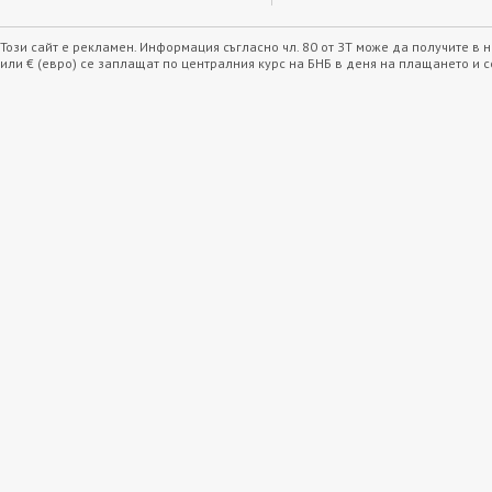
Този сайт е рекламен. Информация съгласно чл. 80 от ЗТ може да получите в
или € (евро) се заплащат по централния курс на БНБ в деня на плащането и 