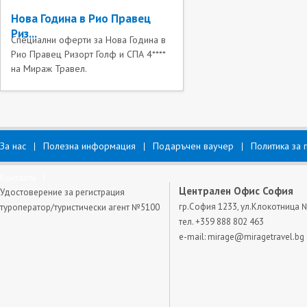
Нова Година в Рио Правец
Риз...
Специални оферти за Нова Година в
Рио Правец Ризорт Голф и СПА 4****
на Мираж Травел.
За нас
Полезна информация
Подаръчен ваучер
Политика за 
Контакти
Централен Офис София
Удостоверение за регистрация
гр.София 1233, ул.Клокотница 
туроператор/туристически агент №5100
тел. +359 888 802 463
e-mail:
mirage@miragetravel.bg