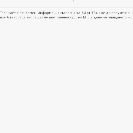
Този сайт е рекламен. Информация съгласно чл. 80 от ЗТ може да получите в
или € (евро) се заплащат по централния курс на БНБ в деня на плащането и 