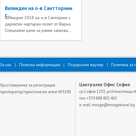
Великден на о-в Сантторини
с...
Великден 2018 на о-в Санторини с
директен чартърен полет от Варна.
Специални цени за ранни записва ...
За нас
Полезна информация
Подаръчен ваучер
Политика за 
Контакти
Централен Офис София
Удостоверение за регистрация
гр.София 1233, ул.Клокотница 
туроператор/туристически агент №5100
тел. +359 888 802 463
e-mail:
mirage@miragetravel.bg