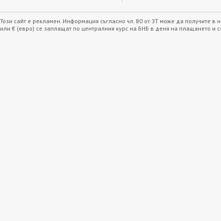
Този сайт е рекламен. Информация съгласно чл. 80 от ЗТ може да получите в
или € (евро) се заплащат по централния курс на БНБ в деня на плащането и 