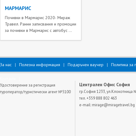
МАРМАРИС
Почивки в Мармарис 2020- Мираж
Травел. Ранни записвания и промоции
за почивки в Мармарис с автобус ...
За нас
Полезна информация
Подаръчен ваучер
Политика за 
Контакти
Централен Офис София
Удостоверение за регистрация
гр.София 1233, ул.Клокотница 
туроператор/туристически агент №5100
тел. +359 888 802 463
e-mail:
mirage@miragetravel.bg