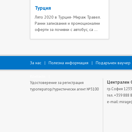
Турция
Лято 2020 в Турция- Мираж Травел.
Ранни записвания и промоционални
оферти за почивки с автобус, са ...
За нас
Полезна информация
Подаръчен ваучер
Контакти
Централен 
Удостоверение за регистрация
гр.София 1233
туроператор/туристически агент №5100
тел. +359 888 
e-mail:
mirage