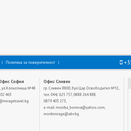
+3
Политика за поверителност
Офис София
Офис Сливен
, ул.Клокотница №48
гр. Сливен 8800, бул.Цар Освободител №51,
802 463
тел. 044/ 625 757, 0888 264 888,
@miragetravel.bg
0879 403 273,
e-mail:
monika_boneva@yahoo.com
,
monkmirage@abv.bg