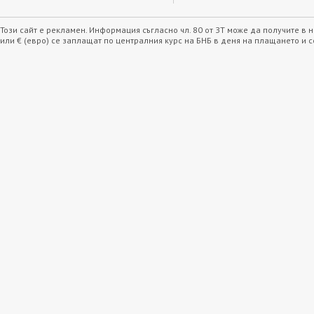
Този сайт е рекламен. Информация съгласно чл. 80 от ЗТ може да получите в
или € (евро) се заплащат по централния курс на БНБ в деня на плащането и 