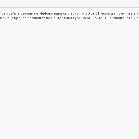
Този сайт е рекламен. Информация съгласно чл. 80 от ЗТ може да получите в
или € (евро) се заплащат по централния курс на БНБ в деня на плащането и 