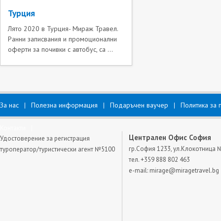
Турция
Лято 2020 в Турция- Мираж Травел.
Ранни записвания и промоционални
оферти за почивки с автобус, са ...
За нас
Полезна информация
Подаръчен ваучер
Политика за 
Контакти
Централен Офис София
Удостоверение за регистрация
гр.София 1233, ул.Клокотница 
туроператор/туристически агент №5100
тел. +359 888 802 463
e-mail:
mirage@miragetravel.bg