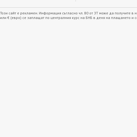
Този сайт е рекламен. Информация съгласно чл. 80 от ЗТ може да получите в
или € (евро) се заплащат по централния курс на БНБ в деня на плащането и 