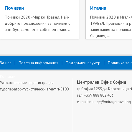
Почивки
Италия
Почивки 2020 -Мираж Травел. Най-
Почивки 2020 в Итали
добрите предложения за почивки с
ТРАВЕЛ. Промоции и р
автобус, самолет и собствен транс ...
записвания за почивки
Сицилия, ...
За нас
Полезна информация
Подаръчен ваучер
Политика за 
Контакти
Централен Офис София
Удостоверение за регистрация
гр.София 1233, ул.Клокотница 
туроператор/туристически агент №5100
тел. +359 888 802 463
e-mail:
mirage@miragetravel.bg