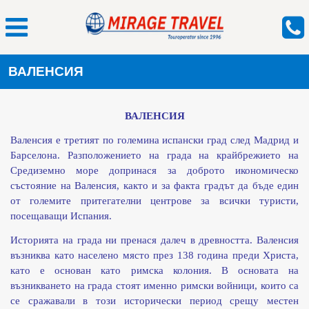
ВАЛЕНСИЯ
ВАЛЕНСИЯ
Валенсия е третият по големина испански град
след Мадрид и
Барселона.
Разположението на града на крайбрежието на
Средиземно море допринася за доброто икономическо
състояние на Валенсия, както и за факта градът да бъде един
от големите притегателни центрове за всички туристи,
посещаващи Испания.
Историята на града ни пренася далеч в древността. Валенсия
възниква като населено място през 138 година преди Христа,
като е основан като римска колония. В основата на
възникването на града стоят именно римски войници, които са
се сражавали в този исторически период срещу местен