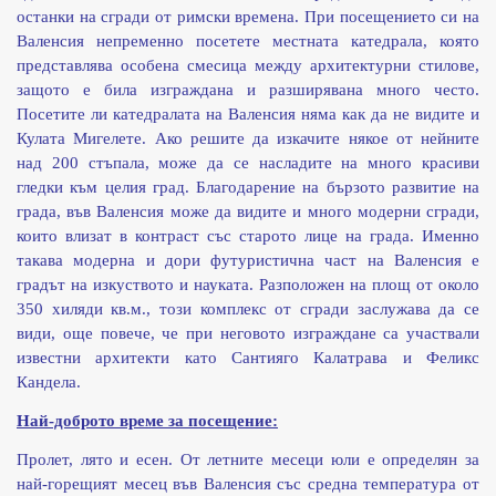
останки на сгради от римски времена. При посещението си на
Валенсия непременно посетете местната катедрала, която
представлява особена смесица между архитектурни стилове,
защото е била изграждана и разширявана много често.
Посетите ли катедралата на Валенсия няма как да не видите и
Кулата Мигелете. Ако решите да изкачите някое от нейните
над 200 стъпала, може да се насладите на много красиви
гледки към целия град. Благодарение на бързото развитие на
града, във Валенсия може да видите и много модерни сгради,
които влизат в контраст със старото лице на града. Именно
такава модерна и дори футуристична част на Валенсия е
градът на изкуството и науката. Разположен на площ от около
350 хиляди кв.м., този комплекс от сгради заслужава да се
види, още повече, че при неговото изграждане са участвали
известни архитекти като Сантияго Калатрава и Феликс
Кандела.
Най-доброто време за посещение:
Пролет, лято и есен. От летните месеци юли е определян за
най-горещият месец във Валенсия със средна температура от