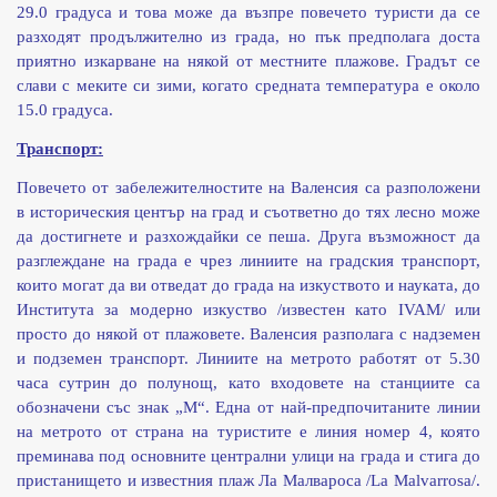
29.0 градуса и това може да възпре повечето туристи да се
разходят продължително из града, но пък предполага доста
приятно изкарване на някой от местните плажове. Градът се
слави с меките си зими, когато средната температура е около
15.0 градуса.
Транспорт:
Повечето от забележителностите на Валенсия са разположени
в историческия център на град и съответно до тях лесно може
да достигнете и разхождайки се пеша. Друга възможност да
разглеждане на града е чрез линиите на градския транспорт,
които могат да ви отведат до града на изкуството и науката, до
Института за модерно изкуство /известен като IVAM/ или
просто до някой от плажовете. Валенсия разполага с надземен
и подземен транспорт. Линиите на метрото работят от 5.30
часа сутрин до полунощ, като входовете на станциите са
обозначени със знак „М“. Една от най-предпочитаните линии
на метрото от страна на туристите е линия номер 4, която
преминава под основните централни улици на града и стига до
пристанището и известния плаж Ла Малвароса /La Malvarrosa/.