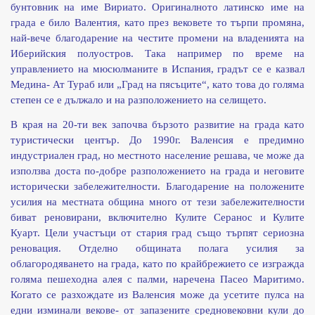
бунтовник на име Вириато. Оригиналното латинско име на
града е било Валентия, като през вековете то търпи промяна,
най-вече благодарение на честите промени на владенията на
Иберийския полуостров. Така например по време на
управлението на мюсюлманите в Испания, градът се е казвал
Медина- Ат Тураб или „Град на пясъците“, като това до голяма
степен се е дължало и на разположението на селището.
В края на 20-ти век започва бързото развитие на града като
туристически център. До 1990г. Валенсия е предимно
индустриален град, но местното население решава, че може да
използва доста по-добре разположението на града и неговите
исторически забележителности. Благодарение на положените
усилия на местната община много от тези забележителности
биват реновирани, включително Кулите Серанос и Кулите
Куарт. Цели участъци от стария град също търпят сериозна
реновация. Отделно общината полага усилия за
облагородяването на града, като по крайбрежието се изгражда
голяма пешеходна алея с палми, наречена Пасео Маритимо.
Когато се разхождате из Валенсия може да усетите пулса на
едни изминали векове- от запазените средновековни кули до