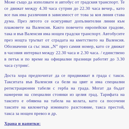
Може също да използвате и автобус от градския транспорт. Те
се движат между 4.30 часа сутрин до 22.30 часа вечер., като
все пак има различния в зависимост от това за коя линия става
дума. През лятото се осигуряват допълнителни линии към
плажовете на Валенсия. Както повечето европейски градове,
така и във Валенсия има нощен градски транспорт. Автобусите
през нощта тръгват от сградата на кметството на Валенсия.
Обозначени са със знак „N” през самия номер, като се движат
в часовия интервал между 22.30 часа и 2.30 часа. / единствено
в петък и по време на официални празници работят до 3.30
часа сутрин/.
Доста хора предпочитат да се придвижват в града с такси.
Такситата във Валенсия са бели на цвят и има специални
регистрационни табели с герба на града. Могат да бъдат
намерени на специални стоянки из целия град. Тарифата на
таксито е обявена на табела на колата, като са посочени
таксите на километър изминато разстояние, такса престой,
такса за нощен превоз и др.
Храна и напитки: