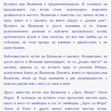
Кухнята във Валенсия е средиземноморска. В основата на
предлаганите тук ястия стоят зеленчуците, морските
деликатеси и месото. Валенсия е известна със своите ястия с
ориз, както и с паелята, на която градът е „роден дом“.
Кухнята на Валенсия е доста повлияна и от близко
разположените региони и най-вече каталунската кухня,
арагонеската кухня и така нататък, но все пак трябва да се
отбележи, че този процес на влияние е двупосочен, а не
едностранен.
Най-известното ястие на Валенсия е паелята. Независимо, че
доста места в Испания претендират, че са „родно място“ на
паелята, приема се, че ястието идва от региона Рибера,
разположен близо до Валенсия. Паелята, която се предлага във
Валенсия, може да бъде намерена в две разновидности- с
морски дарове или с месо от заек и пиле.
Друго известно ястие във Валенсия е „Арос Негре“ /Arros
Negre/. В основата на ястието стои прочутият местен ориз,
както и месо от змийорка и сос от змийорка. „Арос ал Форн“
/Arros al Forn/ e друго много известно местно ястие,