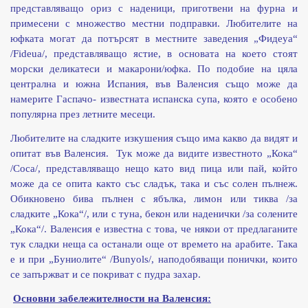
представляващо ориз с наденици, приготвени на фурна и
примесени с множество местни подправки. Любителите на
юфката могат да потърсят в местните заведения „Фидеуа“
/Fideua/, представляващо ястие, в основата на което стоят
морски деликатеси и макарони/юфка. По подобие на цяла
централна и южна Испания, във Валенсия също може да
намерите Гаспачо- известната испанска супа, която е особено
популярна през летните месеци.
Любителите на сладките изкушения също има какво да видят и
опитат във Валенсия. Тук може да видите известното „Кока“
/Coca/, представляващо нещо като вид пица или пай, който
може да се опита както със сладък, така и със солен пълнеж.
Обикновено бива пълнен с ябълка, лимон или тиква /за
сладките „Кока“/, или с туна, бекон или наденички /за солените
„Кока“/. Валенсия е известна с това, че някои от предлаганите
тук сладки неща са останали още от времето на арабите. Така
е и при „Буниолите“ /Bunyols/, наподобяващи понички, които
се запържват и се покриват с пудра захар.
О
сновни забележителности на
Валенсия
: