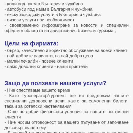
-
коли под наем в България и чужбина
- автобуси под наем в България и чужбина
- екскурзоводски услуги в България и чужбина
- визови услуги при необходимост
- своевременно информиране за новости и специални
оферти в областта на авиационния бизнес и туризма ;
Цели на фирмата:
- бързо, качествено и коректно обслужване на всеки клиент
- най-добрите варианти, на най-добра цена
- малки печалби - повече клиенти
- само доволни клиенти - наши приятели
Защо да ползвате нашите услуги?
- Ние спестяваме вашето време
- Като туроператор/турагент ще ви предложим нашите
специални договорени цени, както за самолетни билети,
така и за хотелски настанявания
- Още по-добри финансови условия за нашите постоянни
клиенти
- Ние носим отговорност за вашето пътуване от започване
до завършването му
- В случай на анулиране на пътуване, което не е по ваша