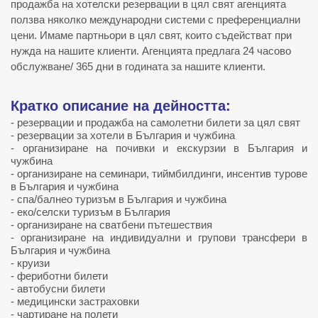
продажба на хотелски резервации в цял свят агенцията
ползва няколко международни системи с преференциални
цени. Имаме партньори в цял свят, които съдействат при
нужда на нашите клиенти. Агенцията предлага
24 часово
обслужване/ 365 дни в годината
за нашите клиенти.
Кратко описание на дейността:
-
резервации и продажба на самолетни билети за цял свят
-
резервации за хотели в България
и чужбина
- организиране на
почивки
и
екскурзии
в България и
чужбина
- организиране на семинари, тиймбилдинги, инсентив турове
в България и чужбина
- спа/балнео туризъм в България и чужбина
- еко/селски туризъм в България
- организиране на сватбени пътешествия
- организиране на индивидуални и групови трансфери в
България и чужбина
-
круизи
- фериботни билети
- автобусни билети
- медицински застраховки
- чартиране на полети