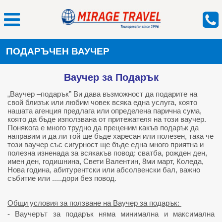
ПОДАРЪЧЕН ВАУЧЕР
Ваучер за Подарък
„Ваучер –подарък” Ви дава възможност да подарите на
свой близък или любим човек всяка една услуга, която
нашата агенция предлага или определена парична сума,
която да бъде използвана от притежателя на този ваучер.
Понякога е много трудно да преценим какъв подарък да
направим и да ли той ще бъде харесан или полезен, така че
този ваучер със сигурност ще бъде една много приятна и
полезна изненада за всякакъв повод: сватба, рожден ден,
имен ден, годишнина, Свети Валентин, 8ми март, Коледа,
Нова година, абитурентски или абсолвенски бал, важно
събитие или .....дори без повод.
Общи условия за ползване на Ваучер за подарък:
- Ваучерът за подарък няма минимална и максимална