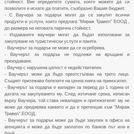
стойност. Вие определяте сумата, която можете да си
позволите и искате да платите, съобразно Вашия бюджет.
- С Ваучера за подарък могат да се закупят всички
продукти и услуги,
които предлага "Мираж Травел" ЕООД
,
до размера на неговата парична стойност.
- Издаваните ваучери могат да бъдат използвани за
закупуване на туристически услуги и пакети.
- Ваучерът за подарък не може да се осребрява.
- Ваучерът за подарък не подлежи на връщане и
преиздаване.
- Ваучер с нарушена цялост е недействителен.
- Ваучерът може да бъде преотстъпван на трето лице.
Същият притежава белезите на ценна книга на приносител.
- Ваучерът за подарък е валиден за период до 1 година от
датата на закупуването му. След изтичане срока, изписан
върху Ваучера, той става невалиден и притежателят му не
може да предявява каквито и да е претенции към "Мираж
Травел" ЕООД.
- Ваучерът за подарък може да бъде закупен в офиса на
агенцията и може да бъде заплатен по банков път или в
брой.