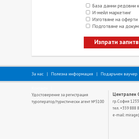
База данни редовни 
И-мейл маркетинг
Изготвяне на оферти
Подготвяне на докум
Изпрати запит
За нас
Полезна информация
Подаръчен ваучер
Контакти
Централен 
Удостоверение за регистрация
гр.София 1233
туроператор/туристически агент №5100
тел. +359 888 
e-mail:
mirage