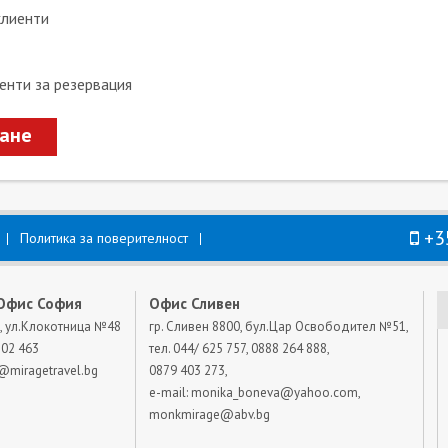
клиенти
енти за резервация
ване
+3
Политика за поверителност
Офис София
Офис Сливен
, ул.Клокотница №48
гр. Сливен 8800, бул.Цар Освободител №51,
802 463
тел. 044/ 625 757, 0888 264 888,
@miragetravel.bg
0879 403 273,
e-mail:
monika_boneva@yahoo.com
,
monkmirage@abv.bg