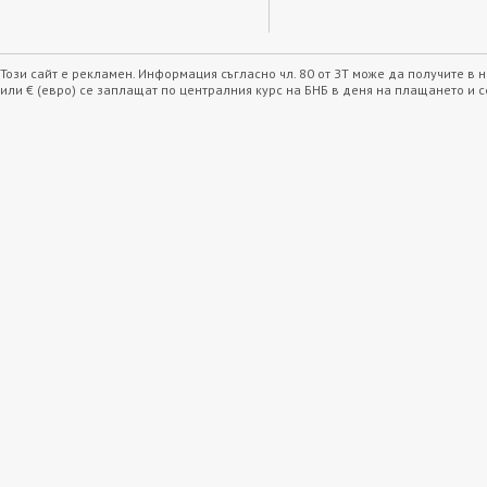
Този сайт е рекламен. Информация съгласно чл. 80 от ЗТ може да получите в
или € (евро) се заплащат по централния курс на БНБ в деня на плащането и 