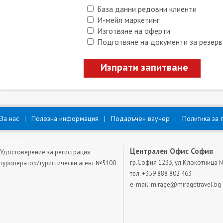
База данни редовни клиенти
И-мейл маркетинг
Изготвяне на оферти
Подготвяне на документи за резерв
Изпрати запитване
За нас
Полезна информация
Подаръчен ваучер
Политика за 
Контакти
Централен Офис София
Удостоверение за регистрация
гр.София 1233, ул.Клокотница 
туроператор/туристически агент №5100
тел. +359 888 802 463
e-mail:
mirage@miragetravel.bg